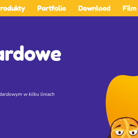
rodukty
Portfolio
Download
Film
ardowe
ndardowym w kilku liniach