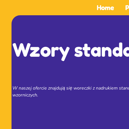
Home
P
Wzory stand
W naszej ofercie znajdują się woreczki z nadrukiem sta
wzorniczych.