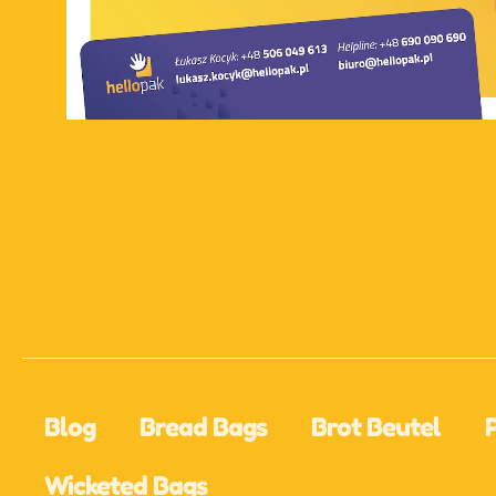
Blog
Bread Bags
Brot Beutel
Wicketed Bags